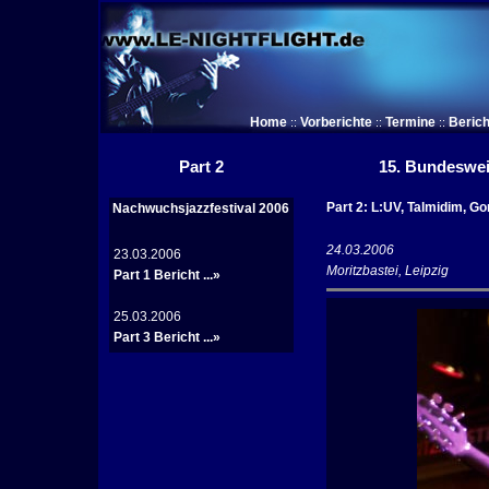
Home
Vorberichte
Termine
Berich
::
::
::
Part 2
15. Bundeswei
Part 2: L:UV, Talmidim, Gor
Nachwuchsjazzfestival 2006
24.03.2006
23.03.2006
Moritzbastei, Leipzig
Part 1 Bericht ...»
25.03.2006
Part 3 Bericht ...»